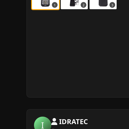
1
2
3
IDRATEC
I