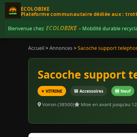
ECOLOBIKE
Plateforme communautaire dédiée aux : trottin
ECOLOBIKE
Bienvenue chez
– Mobilité durable recycl
Accueil
>
Annonces
>
Sacoche support telepho
Sacoche support t
⭐ VITRINE
🎒 Accessoires
🆕 Neuf
Voiron (38500)
Mise en avant jusqu'au 1