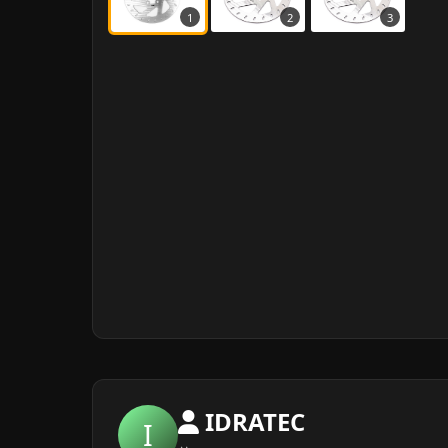
1
2
3
IDRATEC
I