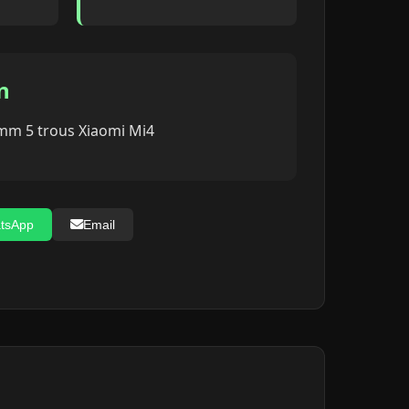
n
mm 5 trous Xiaomi Mi4
tsApp
Email