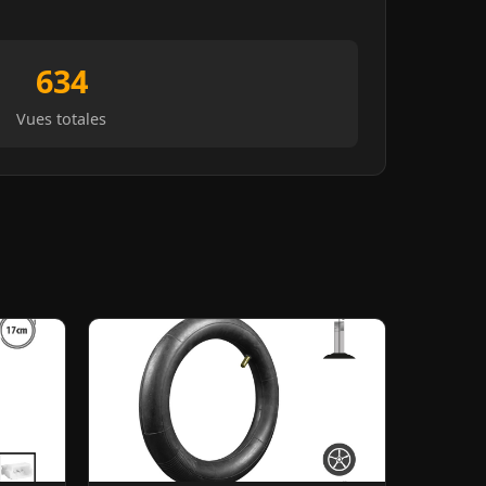
634
Vues totales