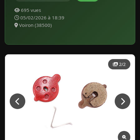
695 vues
05/02/2026 à 18:39
Voiron (38500)
2
/2